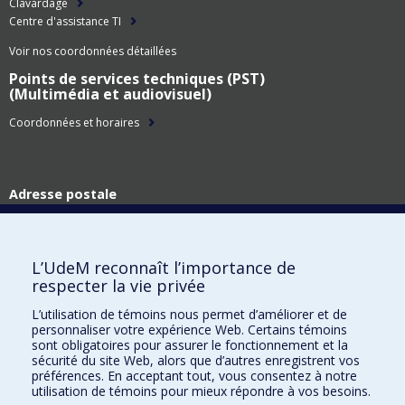
Clavardage
Centre d'assistance TI
Voir nos coordonnées détaillées
Points de services techniques (PST)
(Multimédia et audiovisuel)
Coordonnées et horaires
Adresse postale
Technologies de l'information
Université de Montréal
C.P. 6128, succ. Centre-ville
L’UdeM reconnaît l’importance de
Montréal (Québec)
respecter la vie privée
H3C 3J7
L’utilisation de témoins nous permet d’améliorer et de
Adresse civique
personnaliser votre expérience Web. Certains témoins
Technologies de l'information
sont obligatoires pour assurer le fonctionnement et la
Pavillon Roger-Gaudry
sécurité du site Web, alors que d’autres enregistrent vos
2900, boul. Édouard-Montpetit
préférences. En acceptant tout, vous consentez à notre
utilisation de témoins pour mieux répondre à vos besoins.
Montréal (Québec)