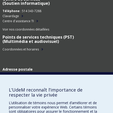
(Soutien informatique)
Téléphone
: 514 343-7288
Clavardage
Centre d'assistance TI
Voir nos coordonnées détaillées
Points de services techniques (PST)
(Multimédia et audiovisuel)
Coordonnées et horaires
Adresse postale
Technologies de l'information
Université de Montréal
C.P. 6128, succ. Centre-ville
L’UdeM reconnaît l’importance de
Montréal (Québec)
respecter la vie privée
H3C 3J7
L’utilisation de témoins nous permet d’améliorer et de
Adresse civique
personnaliser votre expérience Web. Certains témoins
Technologies de l'information
sont obligatoires pour assurer le fonctionnement et la