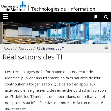
Passer
/
Technologies de l'information
au
contenu
Liens 
R
Menu
N
Accueil
À propos
Réalisations des TI
Réalisations des TI
Les Technologies de l'information de l'Université de
Montréal publient annuellement les faits saillants de leur
contribution à l'organisation. Que ce soit en appui aux
activités d’enseignement, de recherche ou d'administration
de l'UdeM, les TI mènent des opérations, des initiatives et
Réalisations TI 2024-2025 :
des projets au bénéfice des membres de la communauté
Des projets porteurs qui
universitaire.