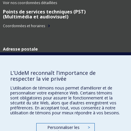
Voir nos coordonnées détaillées
Points de services techniques (PST)
(Multimédia et audiovisuel)
Coordonnées et horaires
Adresse postale
Technologies de l'information
Université de Montréal
C.P. 6128, succ. Centre-ville
L’UdeM reconnaît l’importance de
Montréal (Québec)
respecter la vie privée
H3C 3J7
L’utilisation de témoins nous permet d’améliorer et de
Adresse civique
personnaliser votre expérience Web. Certains témoins
Technologies de l'information
sont obligatoires pour assurer le fonctionnement et la
Pavillon Roger-Gaudry
sécurité du site Web, alors que d’autres enregistrent vos
2900, boul. Édouard-Montpetit
préférences. En acceptant tout, vous consentez à notre
utilisation de témoins pour mieux répondre à vos besoins.
Montréal (Québec)
H3T 1J4
Personnaliser les
>