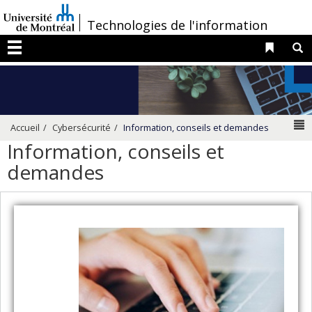
Passer
/
Technologies de l'information
au
contenu
Liens 
R
Menu
N
Accueil
Cybersécurité
Information, conseils et demandes
Information, conseils et
demandes