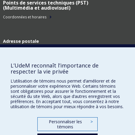
Points de services techniques (PST)
(Multimédia et audiovisuel)
Coordonnées et horaires
Adresse postale
Technologies de l'information
Université de Montréal
C.P. 6128, succ. Centre-ville
L’UdeM reconnaît l’importance de
Montréal (Québec)
respecter la vie privée
H3C 3J7
L’utilisation de témoins nous permet d’améliorer et de
Adresse civique
personnaliser votre expérience Web. Certains témoins
Technologies de l'information
sont obligatoires pour assurer le fonctionnement et la
Pavillon Roger-Gaudry
sécurité du site Web, alors que d’autres enregistrent vos
2900, boul. Édouard-Montpetit
préférences. En acceptant tout, vous consentez à notre
utilisation de témoins pour mieux répondre à vos besoins.
Montréal (Québec)
H3T 1J4
Personnaliser les
>
témoins
Plan du site