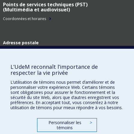
Points de services techniques (PST)
(Multimédia et audiovisuel)
Coordonnées et horaires
Adresse postale
Technologies de l'information
Université de Montréal
C.P. 6128, succ. Centre-ville
L’UdeM reconnaît l’importance de
Montréal (Québec)
respecter la vie privée
H3C 3J7
L’utilisation de témoins nous permet d’améliorer et de
Adresse civique
personnaliser votre expérience Web. Certains témoins
Technologies de l'information
sont obligatoires pour assurer le fonctionnement et la
Pavillon Roger-Gaudry
sécurité du site Web, alors que d’autres enregistrent vos
2900, boul. Édouard-Montpetit
préférences. En acceptant tout, vous consentez à notre
utilisation de témoins pour mieux répondre à vos besoins.
Montréal (Québec)
H3T 1J4
Personnaliser les
>
témoins
Plan du site