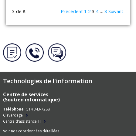
3 de 8.
Précédent
1
2
3
4
…
8
Suivant
Technologies de l'information
Centre de services
(Soutien informatique)
Téléphone
: 514 343-7288
Clavardage
Centre d'assistance TI
Voir nos coordonnées détaillées