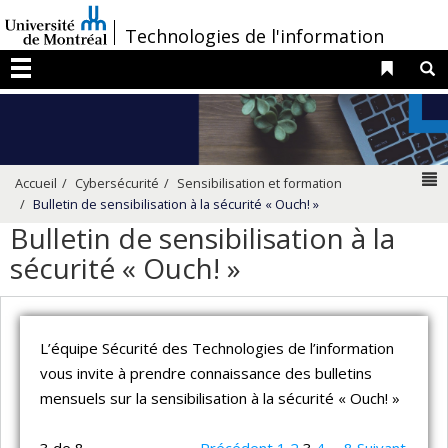
Passer
/
Technologies de l'information
au
contenu
Liens 
R
Menu
N
Accueil
Cybersécurité
Sensibilisation et formation
Bulletin de sensibilisation à la sécurité « Ouch! »
Bulletin de sensibilisation à la
sécurité « Ouch! »
L’équipe Sécurité des Technologies de l’information
vous invite à prendre connaissance des bulletins
mensuels sur la sensibilisation à la sécurité « Ouch! »
3 de 8.
Précédent
1
2
3
4
…
8
Suivant