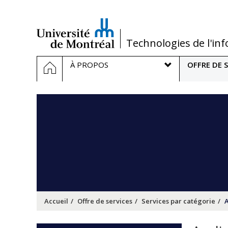
Passer
au
contenu
/
Technologies de l'in
Navigation
ACCUEIL
À PROPOS
OFFRE DE S
principale
Accueil
Offre de services
Services par catégorie
A