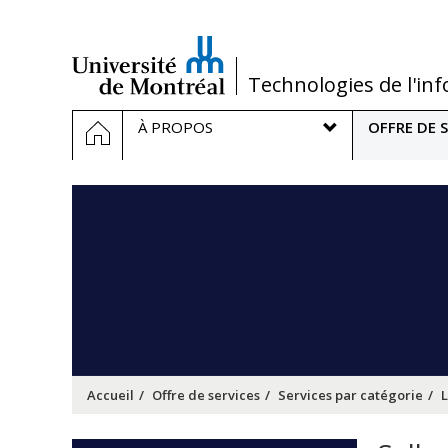
Passer
au
contenu
/
Technologies de l'in
Navigation
ACCUEIL
À PROPOS
OFFRE DE S
principale
Accueil
Offre de services
Services par catégorie
L