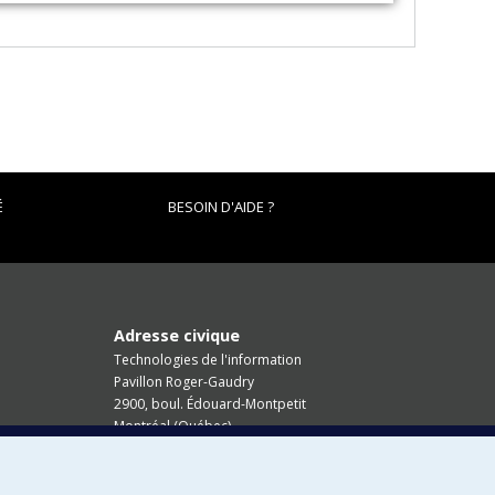
É
BESOIN D'AIDE ?
Adresse civique
Technologies de l'information
Pavillon Roger-Gaudry
2900, boul. Édouard-Montpetit
Montréal (Québec)
H3T 1J4