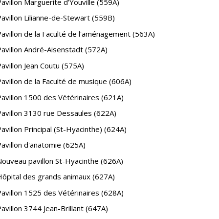
avillon Marguerite d'Youville (559A)
Pavillon Lilianne-de-Stewart (559B)
Pavillon de la Faculté de l'aménagement (563A)
Pavillon André-Aisenstadt (572A)
Pavillon Jean Coutu (575A)
Pavillon de la Faculté de musique (606A)
Pavillon 1500 des Vétérinaires (621A)
Pavillon 3130 rue Dessaules (622A)
avillon Principal (St-Hyacinthe) (624A)
Pavillon d'anatomie (625A)
Nouveau pavillon St-Hyacinthe (626A)
Hôpital des grands animaux (627A)
Pavillon 1525 des Vétérinaires (628A)
avillon 3744 Jean-Brillant (647A)