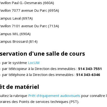
Pavillon Paul G.-Desmarais (660A)
Pavillon 7077 avenue Du Parc (695A)
Campus Laval (697A)
Pavillon 7101 avenue Du Parc (713A)
Campus MIL (690A)
Campus Brossard (814)
servation d'une salle de cours
par le système
LocUM
par télécopieur à la Direction des immeubles :
514 343-7551
par téléphone à la Direction des immeubles :
514 343-6346
êt de matériel
ultez la rubrique
Prêt d'équipement audiovisuels
pour connaître 
oraires des Points de services techniques (PST).