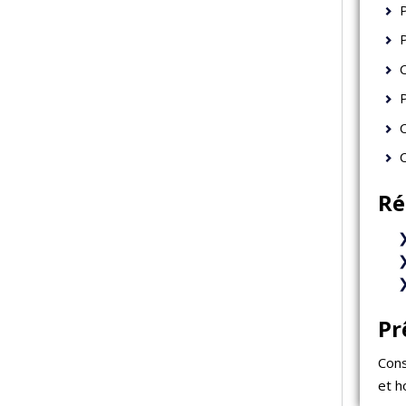
Ré
Pr
Cons
et h