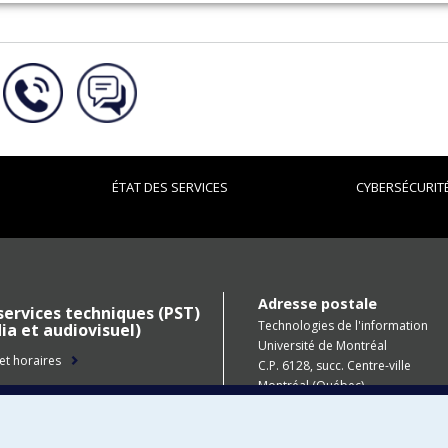
ÉTAT DES SERVICES
CYBERSÉCURIT
Adresse postale
services techniques (PST)
Technologies de l'information
a et audiovisuel)
Université de Montréal
t horaires
C.P. 6128, succ. Centre-ville
Montréal (Québec)
H3C 3J7