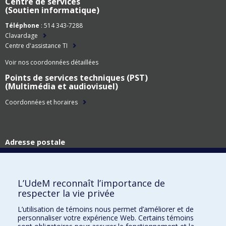
Centre de services
(Soutien informatique)
Téléphone
: 514 343-7288
Clavardage
Centre d'assistance TI
Voir nos coordonnées détaillées
Points de services techniques (PST)
(Multimédia et audiovisuel)
Coordonnées et horaires
Adresse postale
Technologies de l'information
Université de Montréal
C.P. 6128, succ. Centre-ville
L’UdeM reconnaît l’importance de
Montréal (Québec)
respecter la vie privée
H3C 3J7
L’utilisation de témoins nous permet d’améliorer et de
Adresse civique
personnaliser votre expérience Web. Certains témoins
Technologies de l'information