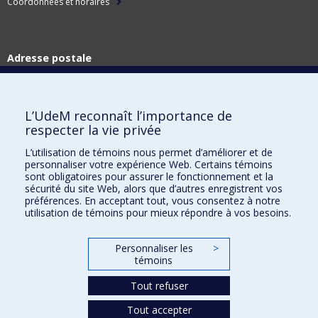
Coordonnées et horaires
Adresse postale
Technologies de l'information
Université de Montréal
C.P. 6128, succ. Centre-ville
L’UdeM reconnaît l’importance de
Montréal (Québec)
respecter la vie privée
H3C 3J7
L’utilisation de témoins nous permet d’améliorer et de
Adresse civique
personnaliser votre expérience Web. Certains témoins
Technologies de l'information
sont obligatoires pour assurer le fonctionnement et la
Pavillon Roger-Gaudry
sécurité du site Web, alors que d’autres enregistrent vos
2900, boul. Édouard-Montpetit
préférences. En acceptant tout, vous consentez à notre
utilisation de témoins pour mieux répondre à vos besoins.
Montréal (Québec)
H3T 1J4
Personnaliser les
>
Plan du site
témoins
Accessibilité
Tout refuser
Tout accepter