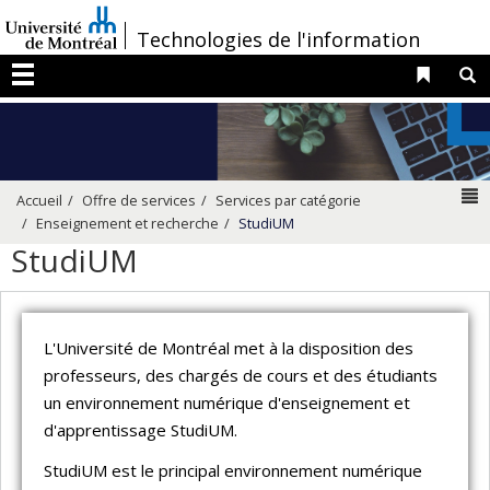
Passer
/
Technologies de l'information
au
contenu
Liens 
R
Menu
N
Accueil
Offre de services
Services par catégorie
Enseignement et recherche
StudiUM
StudiUM
L'Université de Montréal met à la disposition des
professeurs, des chargés de cours et des étudiants
un environnement numérique d'enseignement et
d'apprentissage StudiUM.
StudiUM est le principal environnement numérique