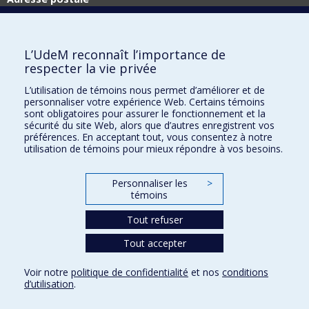
Technologies de l'information
Université de Montréal
C.P. 6128, succ. Centre-ville
L’UdeM reconnaît l’importance de
Montréal (Québec)
respecter la vie privée
H3C 3J7
L’utilisation de témoins nous permet d’améliorer et de
Adresse civique
personnaliser votre expérience Web. Certains témoins
Technologies de l'information
sont obligatoires pour assurer le fonctionnement et la
Pavillon Roger-Gaudry
sécurité du site Web, alors que d’autres enregistrent vos
2900, boul. Édouard-Montpetit
préférences. En acceptant tout, vous consentez à notre
utilisation de témoins pour mieux répondre à vos besoins.
Montréal (Québec)
H3T 1J4
Personnaliser les
>
témoins
Plan du site
Accessibilité
Tout refuser
Tout accepter
Confidentialité
Voir notre
politique de confidentialité
et nos
conditions
Conditions d’utilisation
d’utilisation
.
Paramètres des témoins
Université de