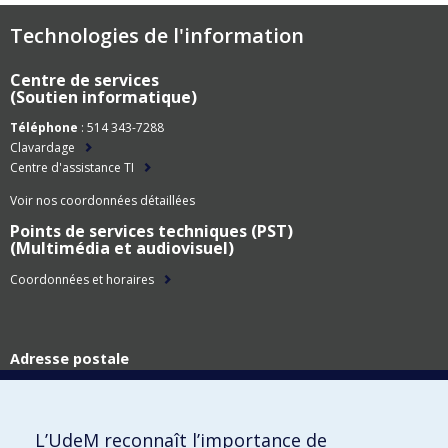
Technologies de l'information
Centre de services
(Soutien informatique)
Téléphone
: 514 343-7288
Clavardage
Centre d'assistance TI
Voir nos coordonnées détaillées
Points de services techniques (PST)
(Multimédia et audiovisuel)
Coordonnées et horaires
Adresse postale
Technologies de l'information
Université de Montréal
C.P. 6128, succ. Centre-ville
L’UdeM reconnaît l’importance de
Montréal (Québec)