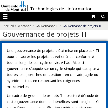
Passer
/
Technologies de l'information
au
contenu
Liens 
R
Menu
Accueil
À propos
Gouvernance TI
Gouvernance de projets TI
Gouvernance de projets TI
Une gouvernance de projets a été mise en place aux TI
pour encadrer les projets et veiller à leur conformité
tout au long de leur cycle de vie. À l’UdeM, cette
gouvernance s’appuie sur un cycle simple qui s’adapte à
toutes les approches de gestion – en cascade, agile ou
hybride — tout en respectant les exigences
ministérielles.
Un cadre de gestion de projets TI structuré découle de
cette gouvernance dont les bénéfices sont tangibles. Ce
cadre favorise une identification rapide des risques,